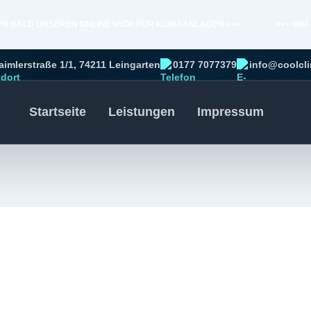
N BALD UNSEREN ONLINESHOP FÜR KLIMAANLAGEN +++
+++ WIR 
aimlerstraße 1/1, 74211 Leingarten
0177 7077379
info@coolcl
Startseite
Leistungen
Impressum