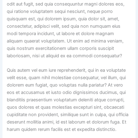
odit aut fugit, sed quia consequuntur magni dolores eos,
qui ratione voluptatem sequi nesciunt, neque porro
quisquam est, qui dolorem ipsum, quia dolor sit, amet,
consectetur, adipisci velit, sed quia non numquam eius
modi tempora incidunt, ut labore et dolore magnam
aliquam quaerat voluptatem. Ut enim ad minima veniam,
quis nostrum exercitationem ullam corporis suscipit
laboriosam, nisi ut aliquid ex ea commodi consequatur?
Quis autem vel eum iure reprehenderit, qui in ea voluptate
velit esse, quam nihil molestiae consequatur, vel illum, qui
dolorem eum fugiat, quo voluptas nulla pariatur? At vero
eos et accusamus et iusto odio dignissimos ducimus, qui
blanditiis praesentium voluptatum deleniti atque corrupti,
quos dolores et quas molestias excepturi sint, obcaecati
cupiditate non provident, similique sunt in culpa, qui officia
deserunt mollitia animi, id est laborum et dolorum fuga. Et
harum quidem rerum facilis est et expedita distinctio.