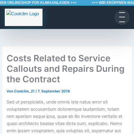
EN ONLINESHOP FÜR KLIMAANLAGEN +++
Zum
+++ WIR ERÖFFNEN BAL
Inhalt
springen
Costs Related to Service
Callouts and Repairs During
the Contract
Von
Coolclim_21
/
7. September 2016
Sed ut perspiciatis, unde omnis iste natus error sit
voluptatem accusantium doloremque laudantium, totam
rem aperiam eaque ipsa, quae ab illo inventore veritatis et
quasi architecto beatae vitae dicta sunt, explicabo. Nemo
enim ipsam voluptatem, quia voluptas sit, aspernatur aut