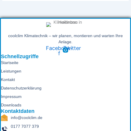
coolclim Klimatechnik – wir planen, montieren und warten Ihre
Anlage.
Facebook-
Twitter
f
Schnellzugriffe
Startseite
Leistungen
Kontakt
Datenschutzerklärung
Impressum
Downloads
Kontaktdaten
info@coolclim.de
0177 7077 379